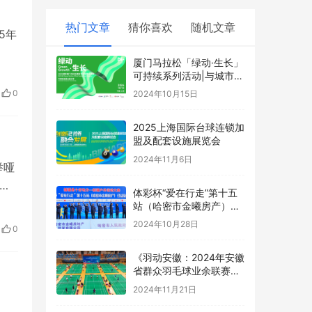
热门文章
猜你喜欢
随机文章
5年
厦门马拉松「绿动·生长」
可持续系列活动|与城市同
频,跑向美好未来
0
2024年10月15日
2025上海国际台球连锁加
盟及配套设施展览会
2024年11月6日
举哑
时
体彩杯“爱在行走”第十五
站（哈密市金曦房产）公
益徒步活动圆满结束
2024年10月28日
0
《羽动安徽：2024年安徽
省群众羽毛球业余联赛总
决赛的激情盛宴落幕》
2024年11月21日