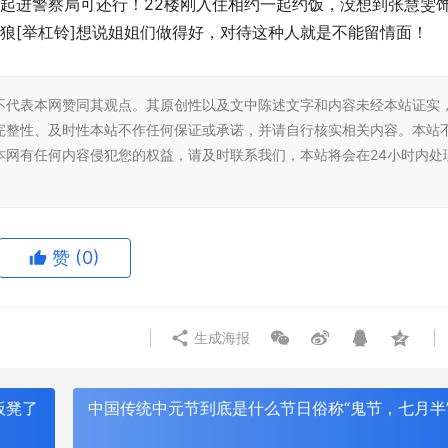
起进警察局可还行！22楼刚入住相约一起约饭，没想到张慧雯
 狼[举杠铃]想说姐姐们做得好，对待这种人就是不能留情面！
不代表本网赞同其观点。其原创性以及文中陈述文字和内容未经本站证实
完整性、及时性本站不作任何保证或承诺，并请自行核实相关内容。本站
不限主场即兴上场,深圳万象天地
本网有任何内容侵犯您的权益，请及时联系我们，本站将会在24小时内处
乒乓盛会，劲踏地胶护航2026
「MIXTURE Sports Communit
安站！！
启幕
赞
(0)
生成海报
板凳了
中国传统中元节到底是什么节日俗称“鬼节，七月半