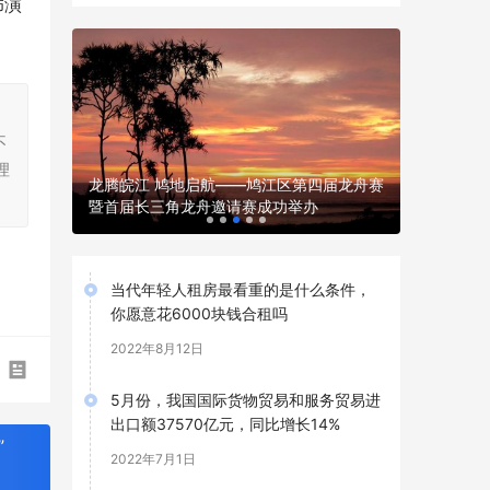
饰演
，
不
理
y」运动季
龙腾皖江 鸠地启航——鸠江区第四届龙舟赛
早鸟党 v
暨首届长三角龙舟邀请赛成功举办
礼，快来p
当代年轻人租房最看重的是什么条件，
你愿意花6000块钱合租吗
2022年8月12日
5月份，我国国际货物贸易和服务贸易进
出口额37570亿元，同比增长14%
”
2022年7月1日