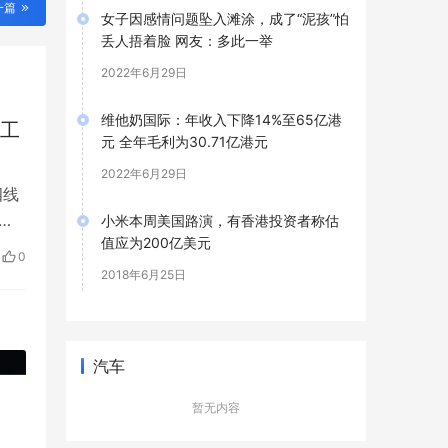
一篇
女子因感情问题坠入滩涂，成了“泥孩”怕
丢人捂着脸 网友：多此一举
2022年6月29日
维他奶国际：年收入下降14%至65亿港
去工
元 全年毛利为30.71亿港元
2022年6月29日
四线
”的
小米本周美国路演，有香港投资者称估
值应为200亿美元
0
2018年6月25日
汽车
暂无内容