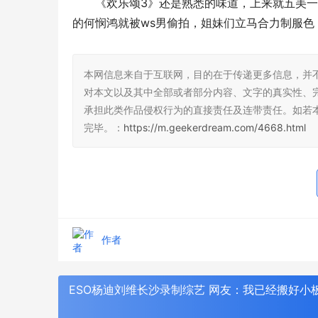
《欢乐颂3》还是熟悉的味道，上来就五美一
的何悯鸿就被ws男偷拍，姐妹们立马合力制服色
本网信息来自于互联网，目的在于传递更多信息，并
对本文以及其中全部或者部分内容、文字的真实性、
承担此类作品侵权行为的直接责任及连带责任。如若
全国大学生龙舟赛巅峰挑战冰川时代强势助
未来之城迎
完毕。：
https://m.geekerdream.com/4668.html
阵
乒超联赛雄
作者
ESO杨迪刘维长沙录制综艺 网友：我已经搬好小