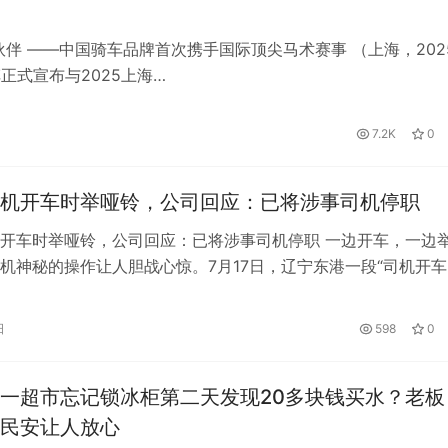
伴 ——中国骑车品牌首次携手国际顶尖马术赛事 （上海，202
正式宣布与2025上海…
7.2K
0
机开车时举哑铃，公司回应：已将涉事司机停职
开车时举哑铃，公司回应：已将涉事司机停职 一边开车，一边
机神秘的操作让人胆战心惊。7月17日，辽宁东港一段“司机开车
视频引发关注。7月18日，东…
日
598
0
一超市忘记锁冰柜第二天发现20多块钱买水？老板
民安让人放心