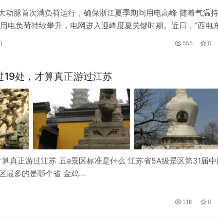
”大动脉首次满负荷运行，确保浙江夏季期间用电高峰 随着气温
用电负荷持续攀升，电网进入迎峰度夏关键时期。近日，“西电
宁夏灵州至浙江绍兴±800千伏…
日
555
0
过19处，才算真正游过江苏
算真正游过江苏 五a景区标准是什么 江苏省5A级景区第31届中
区最多的是哪个省 金鸡…
1.1K
0