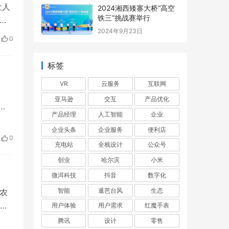
让人
2024湘西矮寨大桥“高空
铁三”挑战赛举行
冰
2024年9月23日
0
标签
VR
云服务
互联网
亚马逊
交互
产品优化
产品经理
人工智能
企业
企业头条
企业服务
便利店
0
充电站
全栈设计
公众号
创业
哈尔滨
小米
微洱科技
抖音
数字化
智能
暹芭台风
生态
农
分
用户体验
用户需求
红魔手表
腾讯
设计
零售