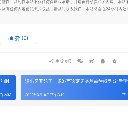
完整性、及时性本站不作任何保证或承诺，并请自行核实相关内容。本站
本网有任何内容侵犯您的权益，请及时联系我们，本站将会在24小时内处
赞
(0)
龙舟赛巅峰挑战冰川时代强势助
未来之城迎乒乓盛会，劲踏地胶护航
乒超联赛雄安站！！
生成海报
来的时
演出又开始了，佩洛西这两天突然前往俄罗斯“后院
午2:33
2022年9月19日 下午2:40
下