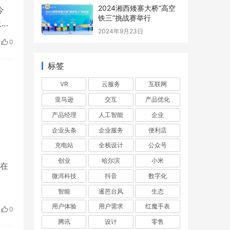
2024湘西矮寨大桥“高空
今
铁三”挑战赛举行
上午
2024年9月23日
0
标签
VR
云服务
互联网
亚马逊
交互
产品优化
产品经理
人工智能
企业
企业头条
企业服务
便利店
充电站
全栈设计
公众号
创业
哈尔滨
小米
，在
微洱科技
抖音
数字化
智能
暹芭台风
生态
用户体验
用户需求
红魔手表
0
腾讯
设计
零售