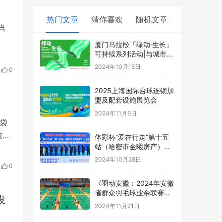
热门文章
猜你喜欢
随机文章
当
厦门马拉松「绿动·生长」
可持续系列活动|与城市同
频,跑向美好未来
2024年10月15日
0
2025上海国际台球连锁加
盟及配套设施展览会
2024年11月6日
袋
被袋
体彩杯“爱在行走”第十五
站（哈密市金曦房产）公
益徒步活动圆满结束
2024年10月28日
0
《羽动安徽：2024年安徽
省群众羽毛球业余联赛总
发
决赛的激情盛宴落幕》
2024年11月21日