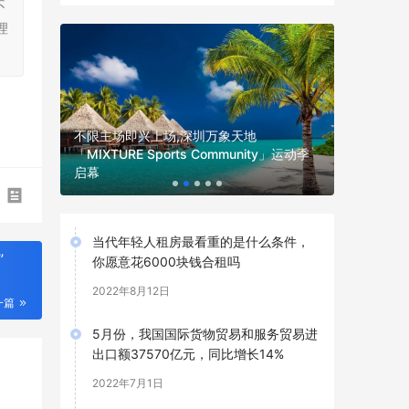
不
理
不限主场即兴上场,深圳万象天地
2026
「MIXTURE Sports Community」运动季
龙腾皖江
启幕
暨首届长
当代年轻人租房最看重的是什么条件，
”
你愿意花6000块钱合租吗
2022年8月12日
一篇
5月份，我国国际货物贸易和服务贸易进
出口额37570亿元，同比增长14%
2022年7月1日