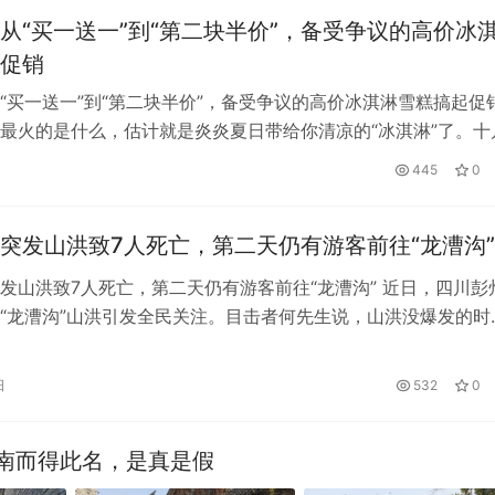
从“买一送一”到“第二块半价”，备受争议的高价冰
促销
“买一送一”到“第二块半价”，备受争议的高价冰淇淋雪糕搞起促
最火的是什么，估计就是炎炎夏日带给你清凉的“冰淇淋”了。十
被频繁使用，让人感叹“冰淇…
445
0
突发山洪致7人死亡，第二天仍有游客前往“龙漕沟”
发山洪致7人死亡，第二天仍有游客前往“龙漕沟” 近日，四川彭
“龙漕沟”山洪引发全民关注。目击者何先生说，山洪没爆发的时
位只到人的大腿。一些人在河床…
日
532
0
南而得此名，是真是假