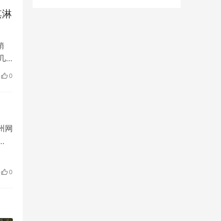
淇淋
销
几
0
州网
0