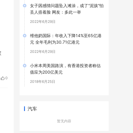
女子因感情问题坠入滩涂，成了“泥孩”怕
丢人捂着脸 网友：多此一举
2022年6月29日
维他奶国际：年收入下降14%至65亿港
元 全年毛利为30.71亿港元
2022年6月29日
篮
小米本周美国路演，有香港投资者称估
值应为200亿美元
0
2018年6月25日
汽车
暂无内容