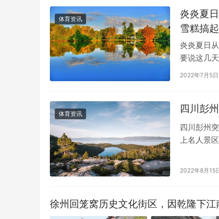
炎炎夏日
体育资讯
雪糕搞起
炎炎夏日从
要说这几天
块的冰淇淋
2022年7月5日
四川彭州
体育资讯
四川彭州突
上名人景区
候，下游水
2022年8月15
徐州回笼窝历史文化街区，因乾隆下江