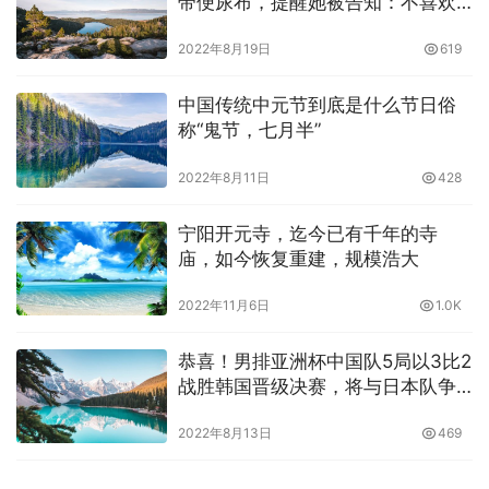
带便尿布，提醒她被告知：不喜欢
可以不看
2022年8月19日
619
中国传统中元节到底是什么节日俗
称“鬼节，七月半”
2022年8月11日
428
宁阳开元寺，迄今已有千年的寺
庙，如今恢复重建，规模浩大
2022年11月6日
1.0K
恭喜！男排亚洲杯中国队5局以3比2
战胜韩国晋级决赛，将与日本队争
夺冠军
2022年8月13日
469