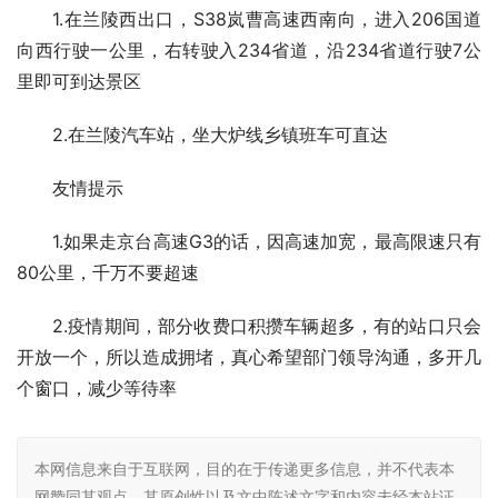
1.在兰陵西出口，S38岚曹高速西南向，进入206国道
向西行驶一公里，右转驶入234省道，沿234省道行驶7公
里即可到达景区
2.在兰陵汽车站，坐大炉线乡镇班车可直达
友情提示
1.如果走京台高速G3的话，因高速加宽，最高限速只有
80公里，千万不要超速
2.疫情期间，部分收费口积攒车辆超多，有的站口只会
开放一个，所以造成拥堵，真心希望部门领导沟通，多开几
个窗口，减少等待率
本网信息来自于互联网，目的在于传递更多信息，并不代表本
网赞同其观点。其原创性以及文中陈述文字和内容未经本站证