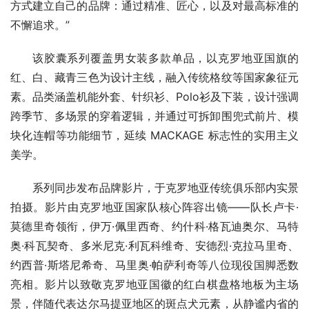
方式建立自己的品牌：通过精准、匠心，以及对最高标准的
不懈追求。”
该胶囊系列覆盖男女装多款单品，以克罗地亚国旗的
红、白、藏青三色为设计主线，融入传统格纹等国家象征元
素。品类涵盖机能外套、针织衫、Polo衫及下装，设计强调
跨季节、多场景的穿着逻辑，并通过可拆卸围兜式前片、模
块化连帽等功能细节，延续 MACKAGE 标志性的实用主义
美学。
系列同步发布品牌影片，于克罗地亚传统俱乐部内实景
拍摄。影片由克罗地亚国家队核心阵容出镜——队长卢卡·
莫德里奇领衔，伊万·佩里西奇、约什科·格瓦迪奥尔、马特
奥·科瓦契奇、多米尼克·利瓦科维奇、安德烈·克拉马里奇、
约西普·斯塔尼希奇、马里奥·帕萨利奇等八位现役国脚悉数
亮相。影片以致敬克罗地亚国徽的红白棋盘格地板为主场
景，伴随代表达尔马提亚地区的斑点犬元素，从静谧内省的