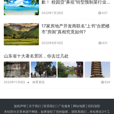
歉！ 校园贷“鼻祖”转型预制菜行业
的主业务在哪里？
2022年7月26日
437
17家房地产开发商联名“上书”合肥楼
市“房闹”真相究竟如何?
2022年8月16日
431
山东省十大著名景区，你去过几处
•
2022年11月8日
体育资讯
524
版权声明 |
关于我们
|
联系我们
| 广告服务 | 网站地图 |
回到顶部
本站部分文章来源于网络，如果侵犯了您的版权，请联系我们，本站将在3个工