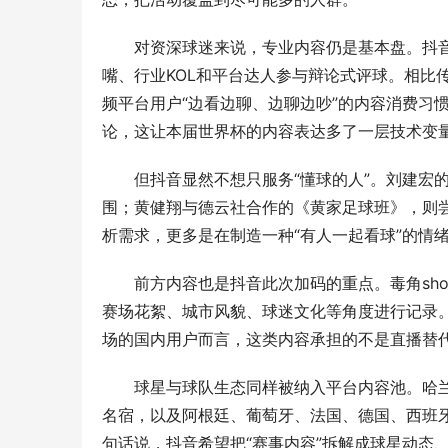
对资深球迷来说，专业内容仍是基本盘。抖
嘴、行业KOL和平台达人参与辩论式评球。相比
频平台用户“边看边聊、边聊边吵”的内容消费习惯
论，这让本届世界杯的内容表达多了一层技术变
但抖音显然不想只服务“懂球的人”。刘建宏
围；黄健翔与德云社合作的《黄家足球班》，则
析需求，更多是在制造一种“有人一起看球”的情
前方内容也是抖音此次加码的重点。毒角sh
赛场花絮、城市风貌、球迷文化等角度进行记录。
场的国内用户而言，这类内容承担的不是直播替
球星与球队生态同样被纳入平台内容池。哈
名宿，以及阿根廷、葡萄牙、法国、德国、西班
句话说，抖音希望把“赛事内容”拆解成球星动态