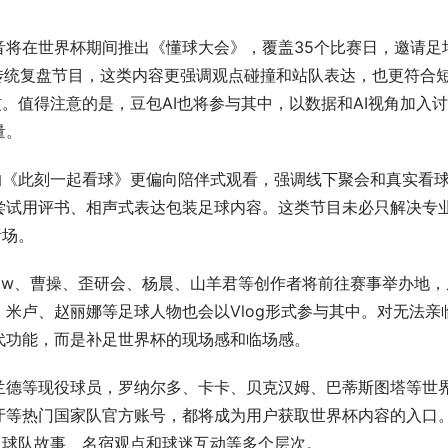
音将在世界杯期间推出《懂球大会》，覆盖35个比赛日，邀请足
传统复盘节目，这类内容更强调观点碰撞和站队表达，也更符合
。值得注意的是，豆包AI也将参与其中，以数据和AI视角加入讨
量。
的《此刻一起看球》更偏向陪伴式观看，强调线下聚会和真实看
尝试用评书、相声式表达包装足球内容。这类节目未必只解决专
绪场。
ow、曹操、歪研会、杨晨、山羊君等创作者将前往赛事举办地，
米卢、赵丽娜等足球人物也会以Vlog形式参与其中。对无法亲
代功能，而是补足世界杯的现场感和临场感。
兰德等现役球员，罗纳尔多、卡卡、贝克汉姆、巴蒂斯图塔等世
牙等热门国家队官方账号，都将成为用户获取世界杯内容的入口
、球队故事、名宿观点和球迷互动等多个层次。