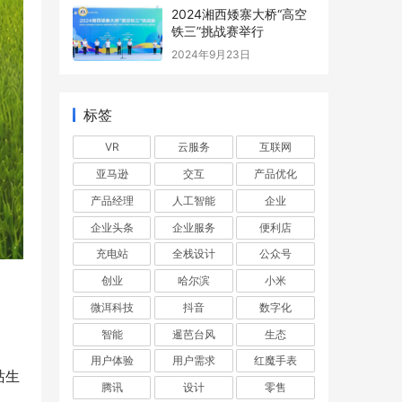
2024湘西矮寨大桥“高空
铁三”挑战赛举行
2024年9月23日
标签
VR
云服务
互联网
亚马逊
交互
产品优化
产品经理
人工智能
企业
企业头条
企业服务
便利店
充电站
全栈设计
公众号
创业
哈尔滨
小米
微洱科技
抖音
数字化
智能
暹芭台风
生态
用户体验
用户需求
红魔手表
站生
腾讯
设计
零售