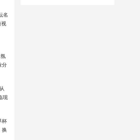
坛名
短视
球氛
业分
从
临现
界杯
。换