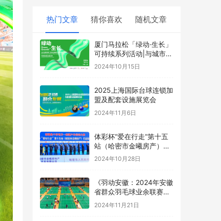
热门文章
猜你喜欢
随机文章
厦门马拉松「绿动·生长」
可持续系列活动|与城市同
频,跑向美好未来
2024年10月15日
2025上海国际台球连锁加
盟及配套设施展览会
2024年11月6日
体彩杯“爱在行走”第十五
站（哈密市金曦房产）公
益徒步活动圆满结束
2024年10月28日
《羽动安徽：2024年安徽
省群众羽毛球业余联赛总
决赛的激情盛宴落幕》
2024年11月21日