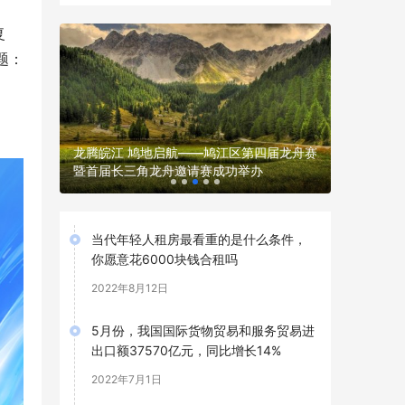
复
题：
y」运动季
龙腾皖江 鸠地启航——鸠江区第四届龙舟赛
早鸟党 v
暨首届长三角龙舟邀请赛成功举办
礼，快来p
当代年轻人租房最看重的是什么条件，
你愿意花6000块钱合租吗
2022年8月12日
5月份，我国国际货物贸易和服务贸易进
出口额37570亿元，同比增长14%
2022年7月1日