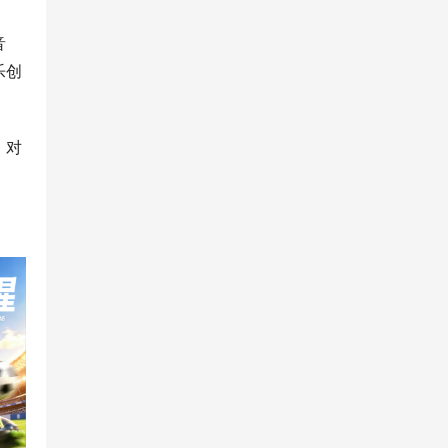
音
乐创
。对