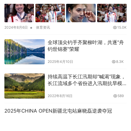
•
2024年8月6日
体育资讯
15.0K
全球顶尖钓手齐聚柳叶湖，共逐“舟
钓世锦赛”荣耀
2025年4月10日
8.3K
持续高温下长江汛期却“喊渴”现象，
长江流域多个省份进入汛期抗旱模
式
2022年8月16日
589
2025年CHINA OPEN新疆北屯站麻晓磊逆袭夺冠