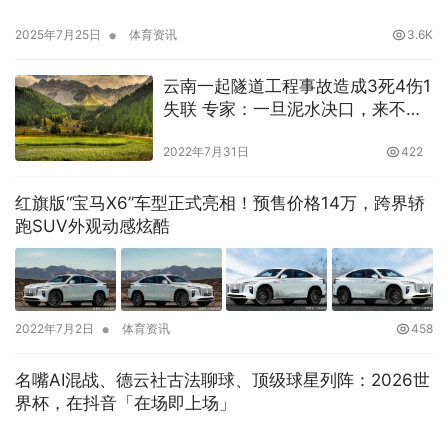
•
2025年7月25日
体育资讯
3.6K
云南一起隧道工程事故造成3死4伤1
失联 专家：一旦泥水决口，来不及
撤离
2022年7月31日
422
红旗版“宝马X6”车型正式亮相！预售价格14万，跨界轿
跑SUV外观动感炫酷
•
2022年7月2日
体育资讯
458
名嘴AI混战、德云社古法聊球、顶级球星列阵：2026世
界杯，在抖音「在场即上场」