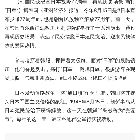
【韩国民众纪念日本投降77周年：再现历史场景 痛打
“日军”】据韩国《亚洲经济》报道，今年8月15日是#日本宣
布投降77周年#，也是朝鲜民族独立解放77周年。前一天，
在韩国首尔西门惩教所历史博物馆举行了一系列演出。通过
再现历史场景，表达了民众摆脱日本殖民统治、迎来民族解
放的爱国热情。
参与者穿着韩服，挥舞着太极旗。面对“日军”的残酷镇
压，他们奋起反击，痛打“日军”，踢旭日旗。很多游客在现
场拍照，气氛非常热烈。#日本终战诏书绝口不提投降#
日本发动侵略战争时将“旭日旗”作为军旗，韩国将其视
为日本军国主义侵略的象征。1945年8月15日，朝鲜半岛从
日本殖民统治下获得解放，这一天在朝鲜半岛被称为“光复
节”。每年的这一天，韩国各地都会举行庆祝活动。